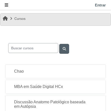
Ir para o conteúdo principal
Entrar
Painel lateral
Página inicial
Cursos
Buscar cursos
Buscar cursos
Chao
MBA em Saúde Digital HCx
Discussão Anatomo Patológico baseada
em Autópsia